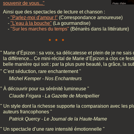
souvenir de vous..."
Ainsi que des spectacles de lecture et chanson :
-
"Parlez-moi d'amour !"
(Correspondance amoureuse)
-
"L'eau à la bouche"
(La gourmandise)
-
"Sur les marches du temps"
(Bénarès dans la littérature)
* * *
" Marie d’Épizon : sa voix, sa délicatesse et plein de je ne sais 
la différence... Ce mini-récital de Marie d’Épizon a clos ce fest
belle manière qui soit : par la plus pure beauté, la grâce, la subt
" C'est séduction, rare enchantement "
Michel Kemper - Nos Enchanteurs
" À découvrir pour sa sérénité lumineuse "
Claude Frigara - La Gazette de Montpellier
" Un style dont la richesse supporte la comparaison avec les p
auteurs francophones "
Patrick Quercy - Le Journal de la Haute-Marne
" Un spectacle d’une rare intensité émotionnelle "